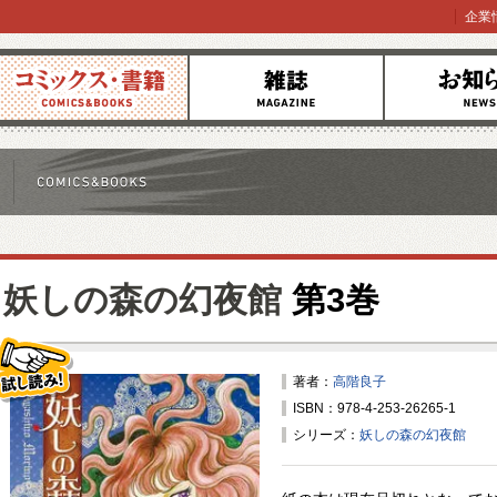
企業
コミックス
雑誌
お知らせ
妖しの森の幻夜館
第3巻
著者：
高階良子
ISBN：978-4-253-26265-1
試し読み！
シリーズ：
妖しの森の幻夜館