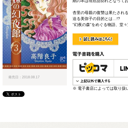
紙の本は現在品切れとなって
杏里の母親の復讐は果たされる
迫る美弥子の目的とは…!?
“幻夜の森”をめぐる物語、堂々完
試し読み！
電子書籍で購入
発売日：2018.08.17
※ 電子書店によっては取り扱