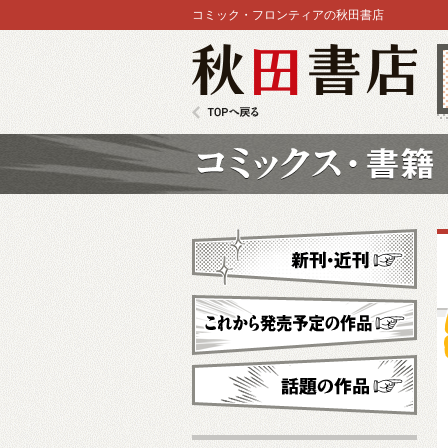
コミック・フロンティアの秋田書店
秋田書店
TOPへ戻る
コミックス
新刊・近刊
これから発売予定
話題の作品