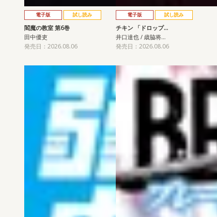
電子版
試し読み
電子版
試し読み
閻魔の教室 第6巻
チキン 「ドロップ…
田中優吏
井口達也 / 歳脇将…
発売日：2026.08.06
発売日：2026.08.06