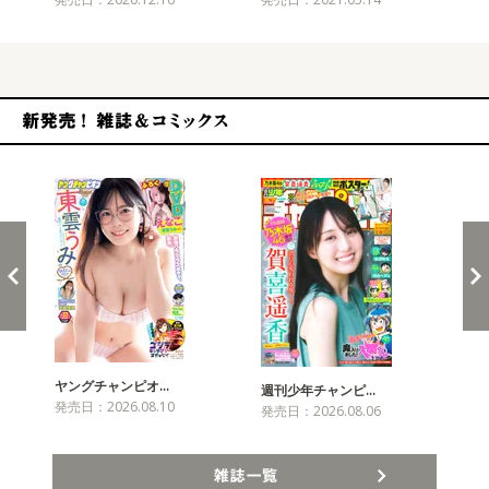
新発売！雑誌&コミックス
ヤングチャンピオ…
チャ
週刊少年チャンピ…
発売日：2026.08.10
発売
発売日：2026.08.06