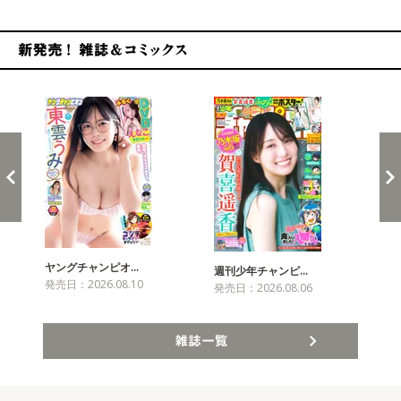
新発売！雑誌&コミックス
ヤングチャンピオ…
チャ
週刊少年チャンピ…
発売日：2026.08.10
発売
発売日：2026.08.06
雑誌一覧