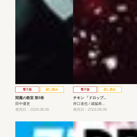
電子版
試し読み
電子版
試し読み
閻魔の教室 第6巻
チキン 「ドロップ…
田中優吏
井口達也 / 歳脇将…
発売日：2026.08.06
発売日：2026.08.06