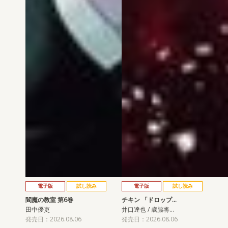
電子版
試し読み
電子版
試し読み
閻魔の教室 第6巻
チキン 「ドロップ…
田中優吏
井口達也 / 歳脇将…
発売日：2026.08.06
発売日：2026.08.06