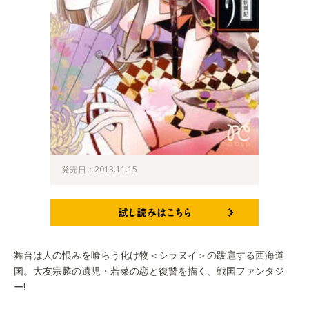
発売日：2013.11.15
試し読みはこちら
舞台は人の恨みを喰らう化け物＜シラヌイ＞の跋扈する西海道
国。大友宗麟の遺児・若菜の恋と復讐を描く、戦国ファンタジ
ー!