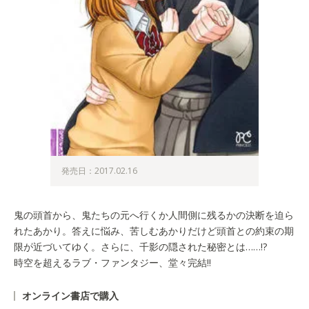
発売日：2017.02.16
鬼の頭首から、鬼たちの元へ行くか人間側に残るかの決断を迫ら
れたあかり。答えに悩み、苦しむあかりだけど頭首との約束の期
限が近づいてゆく。さらに、千影の隠された秘密とは……!?
時空を超えるラブ・ファンタジー、堂々完結!!
オンライン書店で購入