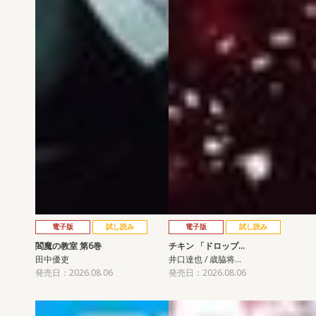
電子版
試し読み
電子版
試し読み
閻魔の教室 第6巻
チキン 「ドロップ…
田中優吏
井口達也 / 歳脇将…
発売日：2026.08.06
発売日：2026.08.06