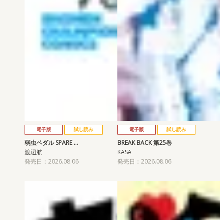
電子版
試し読み
電子版
試し読み
弱虫ペダル SPARE …
BREAK BACK 第25巻
渡辺航
KASA
発売日：2026.08.06
発売日：2026.08.06