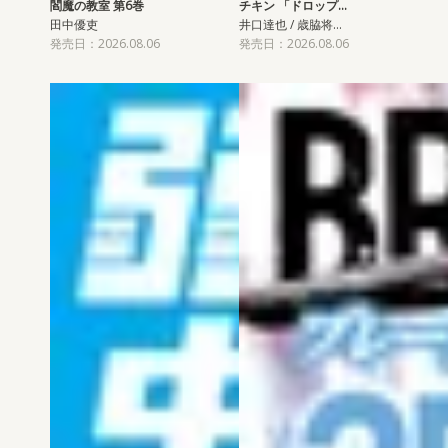
閻魔の教室 第6巻
チキン 「ドロップ…
田中優吏
井口達也 / 歳脇将…
発売日：2026.08.06
発売日：2026.08.06