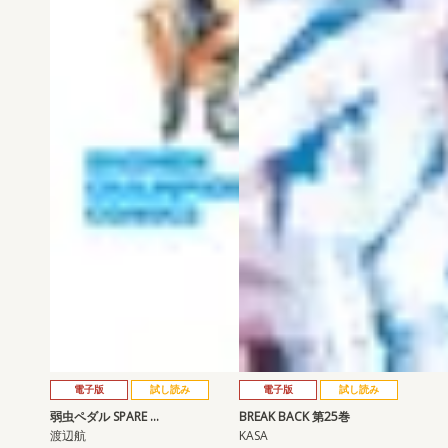
電子版
試し読み
電子版
試し読み
弱虫ペダル SPARE …
BREAK BACK 第25巻
渡辺航
KASA