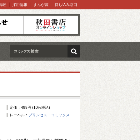
情報
採用情報
まんが賞
持ち込み窓口
オンラインショップ
検索
定価：499円 (10%税込)
レーベル：
プリンセス・コミックス