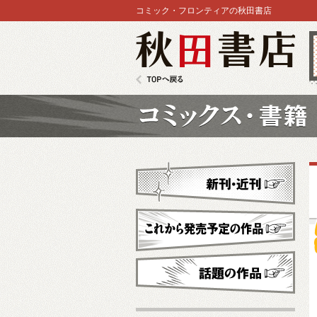
コミック・フロンティアの秋田書店
秋田書店
TOPへ戻る
コミックス
新刊・近刊
これから発売予定
話題の作品