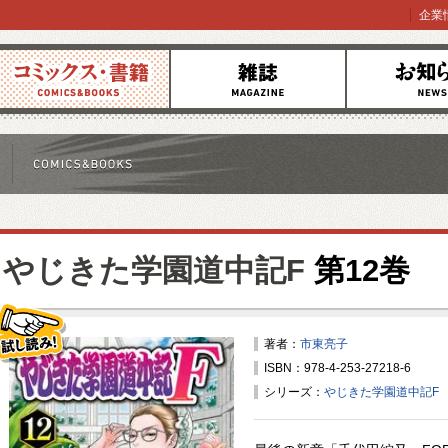
企業
コミックス
雑誌
お知らせ
やじきた学園道中記F
第12巻
著者：
市東亮子
ISBN：978-4-253-27218-6
試し読み！
シリーズ：
やじきた学園道中記F