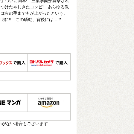
F」ついに開幕! 三葉学園が襲撃され
つけたやじきたコンビ! あらゆる教
らは火の手までもが上がったという。
に!! この騒動、背後には…!?
いがない場合もございます