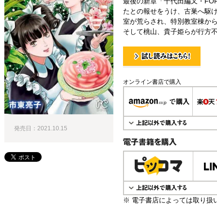
最後の新章「千代田編又・FO
たとの報せをうけ、古巣へ駆け
室が荒らされ、特別教室棟か
そして桃山、貴子姫らが行方不明
試し読み！
オンライン書店で購入
発売日：2021.10.15
電子書籍で購入
※ 電子書店によっては取り扱