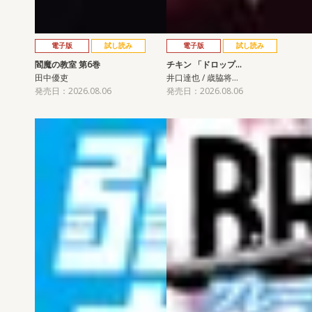
電子版
試し読み
電子版
試し読み
閻魔の教室 第6巻
チキン 「ドロップ…
田中優吏
井口達也 / 歳脇将…
発売日：2026.08.06
発売日：2026.08.06