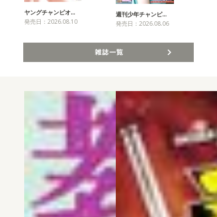
ヤングチャンピオ…
チャ
週刊少年チャンピ…
発売日：2026.08.10
発売
発売日：2026.08.06
雑誌一覧