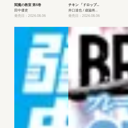
閻魔の教室 第6巻
チキン 「ドロップ…
田中優吏
井口達也 / 歳脇将…
発売日：2026.08.06
発売日：2026.08.06