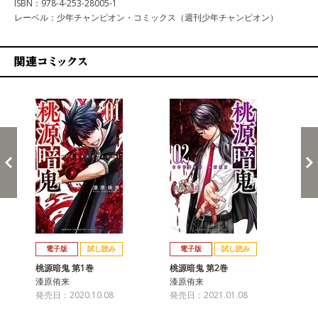
ISBN：978-4-253-28005-1
レーベル：少年チャンピオン・コミックス（週刊少年チャンピオン）
関連コミックス
戻る
進む
電子版
試し読み
電子版
試し読み
桃源暗鬼 第1巻
桃源暗鬼 第2巻
桃
漆原侑来
漆原侑来
漆
発売日：2020.10.08
発売日：2021.01.08
発売