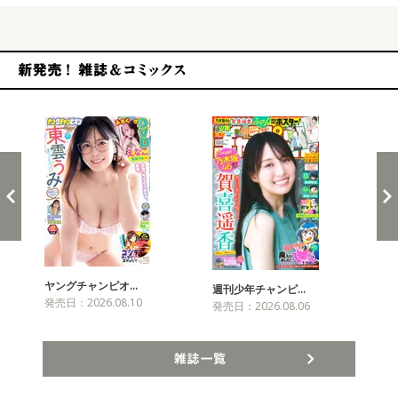
新発売！雑誌&コミックス
ヤングチャンピオ…
チャ
週刊少年チャンピ…
発売日：2026.08.10
発売
発売日：2026.08.06
雑誌一覧