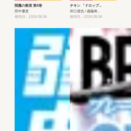
閻魔の教室 第6巻
チキン 「ドロップ…
田中優吏
井口達也 / 歳脇将…
発売日：2026.08.06
発売日：2026.08.06