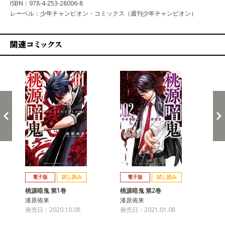
ISBN：978-4-253-28006-8
レーベル：少年チャンピオン・コミックス（週刊少年チャンピオン）
関連コミックス
戻る
進む
電子版
試し読み
電子版
試し読み
桃源暗鬼 第1巻
桃源暗鬼 第2巻
桃
漆原侑来
漆原侑来
漆
発売日：2020.10.08
発売日：2021.01.08
発売