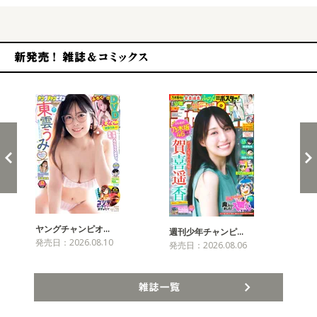
新発売！雑誌&コミックス
ヤングチャンピオ…
チャ
週刊少年チャンピ…
発売日：2026.08.10
発売
発売日：2026.08.06
雑誌一覧