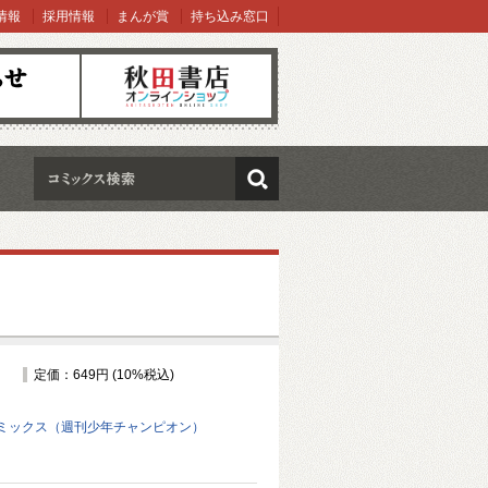
情報
採用情報
まんが賞
持ち込み窓口
オンラインショップ
検索
定価：649円 (10%税込)
ミックス（週刊少年チャンピオン）