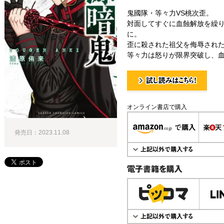
鬼國隊・等々力VS桃次歪。
対面してすぐに血蝕解放を繰
に。
歪に殺された祖父を侮辱された
等々力は怒りが限界突破し、
試し読み！
オンライン書店で購入
発売日：2023.11.08
電子書籍で購入