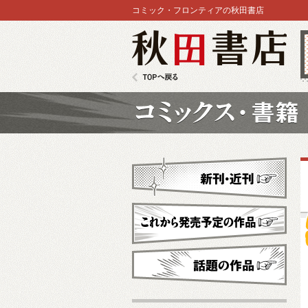
コミック・フロンティアの秋田書店
秋田書店
TOPへ戻る
コミックス
新刊・近刊
これから発売予定
話題の作品