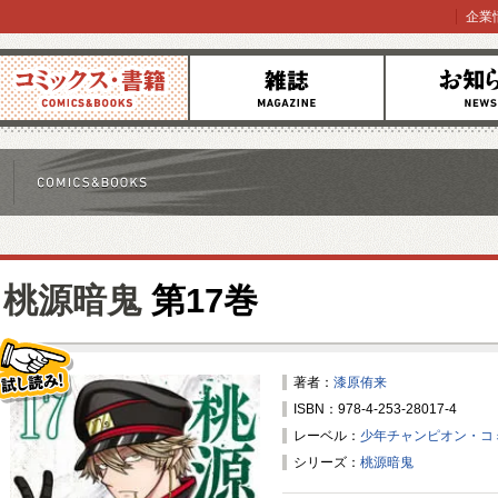
企業
コミックス
雑誌
お知らせ
桃源暗鬼
第17巻
著者：
漆原侑来
ISBN：978-4-253-28017-4
試し読み！
レーベル：
少年チャンピオン・コ
シリーズ：
桃源暗鬼