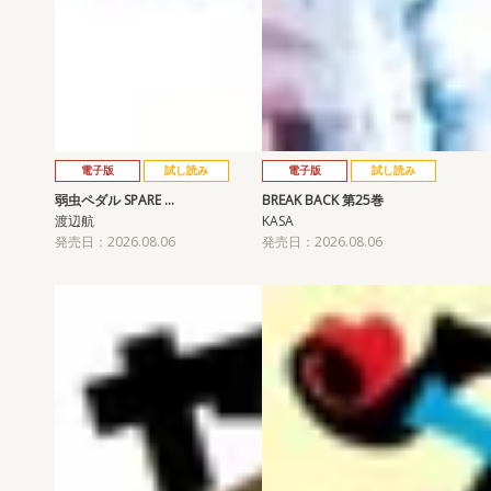
電子版
試し読み
電子版
試し読み
弱虫ペダル SPARE …
BREAK BACK 第25巻
渡辺航
KASA
発売日：2026.08.06
発売日：2026.08.06