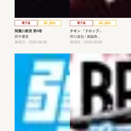
電子版
試し読み
電子版
試し読み
閻魔の教室 第6巻
チキン 「ドロップ…
田中優吏
井口達也 / 歳脇将…
発売日：2026.08.06
発売日：2026.08.06