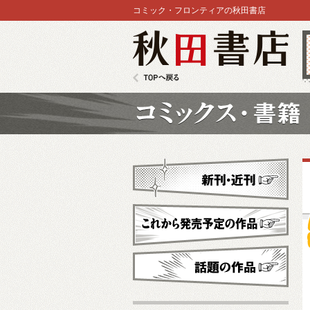
コミック・フロンティアの秋田書店
秋田書店
TOPへ戻る
コミックス
新刊・近刊
これから発売予定
話題の作品