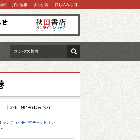
情報
採用情報
まんが賞
持ち込み窓口
オンラインショップ
検索
巻
定価：594円 (10%税込)
ミックス（別冊少年チャンピオン）
KE