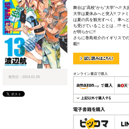
舞台は“高校”から“大学”へ!! 大
大学は夏休みへと突入!! ファ
は夏の呉を観光すべく、車へ
ち受けていることとは…!? 
が明らかに!!
さらに巻島裕介のイギリスでの
載!!
試し読み！
オンライン書店で購入
発売日：2024.01.05
電子書籍で購入