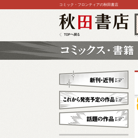
コミック・フロンティアの秋田書店
秋田書店
TOPへ戻る
コミックス
新刊・近刊
これから発売予定
話題の作品