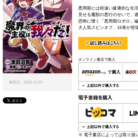
悪周期とは程遠い健康的な生活
見せる魔獣の悪行のせいで、
恐怖に慄く「悪周期ロボロ」
大人気スピンオフ、16巻が登
試し読み！
オンライン書店で購入
発売日：2023.12.07
電子書籍で購入
※ 電子書店によっては取り扱