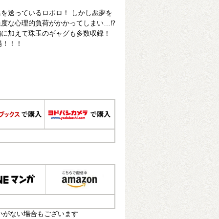
を送っているロボロ！ しかし悪夢を
過度な心理的負荷がかかってしまい…⁉
編に加えて珠玉のギャグも多数収録！
場！！！
いがない場合もございます