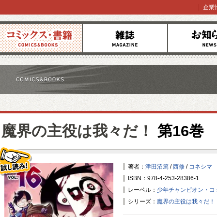
企業
コミックス
雑誌
お知らせ
魔界の主役は我々だ！
第16巻
著者：
津田沼篤
/
西修
/
コネシマ
ISBN：978-4-253-28386-1
試し読み！
レーベル：
少年チャンピオン・コ
シリーズ：
魔界の主役は我々だ！