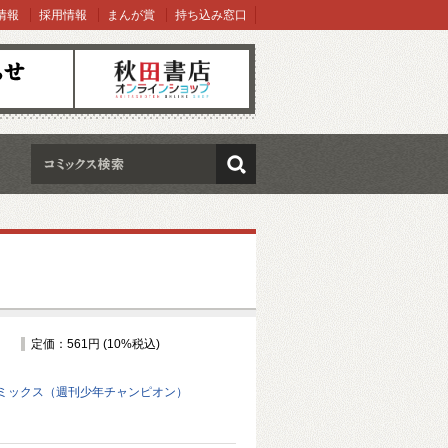
情報
採用情報
まんが賞
持ち込み窓口
オンラインショップ
検索
定価：561円 (10%税込)
ミックス（週刊少年チャンピオン）