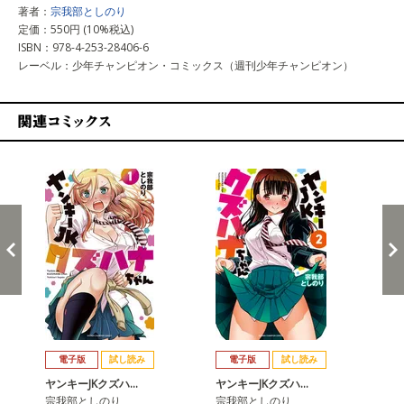
著者：
宗我部としのり
定価：550円 (10%税込)
ISBN：978-4-253-28406-6
レーベル：少年チャンピオン・コミックス（週刊少年チャンピオン）
関連コミックス
戻る
進む
電子版
試し読み
電子版
試し読み
ヤンキーJKクズハ…
ヤンキーJKクズハ…
ヤ
宗我部としのり
宗我部としのり
宗