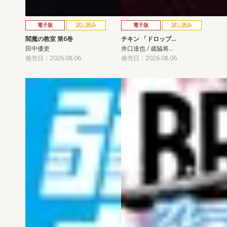
電子版
試し読み
電子版
試し読み
閻魔の教室 第6巻
チキン 「ドロップ…
田中優吏
井口達也 / 歳脇将…
発売日：2026.08.06
発売日：2026.08.06