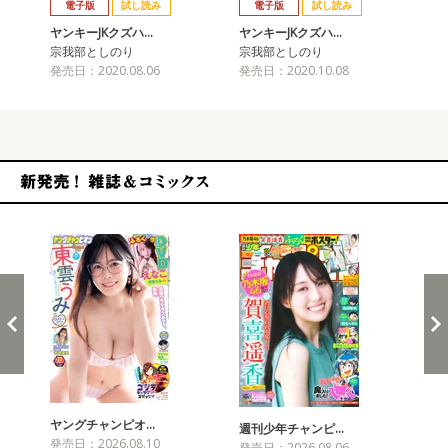
電子版
試し読み
電子版
試し読み
ヤンキーJKクズハ…
ヤンキーJKクズハ…
ヤ
宗我部としのり
宗我部としのり
宗
発売日：2020.08.06
発売日：2020.10.08
発売
新発売！雑誌&コミックス
ヤングチャンピオ…
チャ
週刊少年チャンピ…
発売日：2026.08.10
発売
発売日：2026.08.06