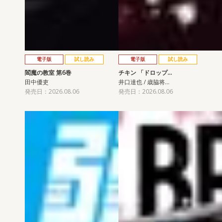
電子版
試し読み
電子版
試し読み
閻魔の教室 第6巻
チキン 「ドロップ…
田中優吏
井口達也 / 歳脇将…
発売日：2026.08.06
発売日：2026.08.06