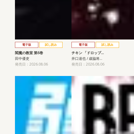
電子版
試し読み
電子版
試し読み
閻魔の教室 第6巻
チキン 「ドロップ…
田中優吏
井口達也 / 歳脇将…
発売日：2026.08.06
発売日：2026.08.06