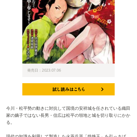
発売日：2023.07.06
試し読みはこちら
今川・松平勢の動きに対抗して国境の安祥城を任されている織田
家の嫡子ではない長男・信広は松平の領地と城を切り取りにかか
る。
現代の知識を利用して製造した火薬兵器「焙烙玉」を引っさげ