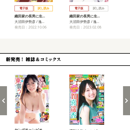
戻る
進む
電子版
試し読み
電子版
試し読み
織田家の長男に生…
織田家の長男に生…
織
大沼田伊勢彦 / 逸…
大沼田伊勢彦 / 逸…
大沼
発売日：2022.10.06
発売日：2023.02.08
発売
新発売！雑誌&コミックス
ヤングチャンピオ…