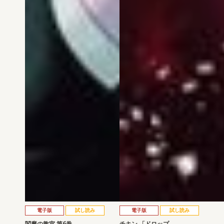
電子版
試し読み
電子版
試し読み
閻魔の教室 第6巻
チキン 「ドロップ…