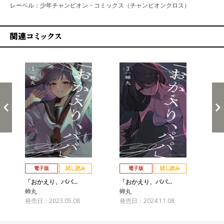
レーベル：少年チャンピオン・コミックス（チャンピオンクロス）
関連コミックス
戻る
進む
電子版
試し読み
電子版
試し読み
「おかえり、パパ…
「おかえり、パパ…
「
蝉丸
蝉丸
蝉
発売日：2023.05.08
発売日：2024.11.08
発売