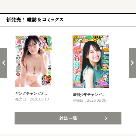
新発売！雑誌&コミックス
ヤングチャンピオ…
チャ
週刊少年チャンピ…
発売日：2026.08.10
発売
発売日：2026.08.06
雑誌一覧