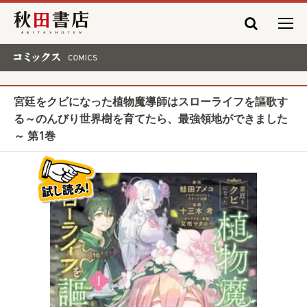
秋田書店
コミックス COMICS
宮廷をクビになった植物魔導師はスローライフを謳歌す
る～のんびり世界樹を育てたら、最強領地ができました
～ 第1巻