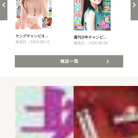
ヤングチャンピオ…
チャ
週刊少年チャンピ…
発売日：2026.08.10
発売
発売日：2026.08.06
雑誌一覧