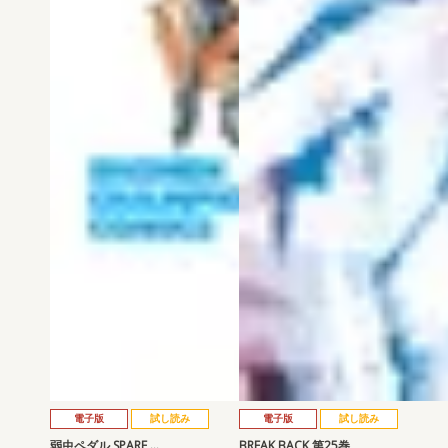
電子版
試し読み
電子版
試し読み
弱虫ペダル SPARE …
BREAK BACK 第25巻