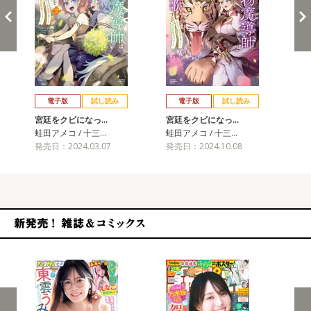
戻る
進む
電子版
試し読み
電子版
試し読み
宮廷をクビになっ…
宮廷をクビになっ…
宮
蛙田アメコ / 十三…
蛙田アメコ / 十三…
蛙田
発売日：2024.03.07
発売日：2024.10.08
発売
新発売！雑誌&コミックス