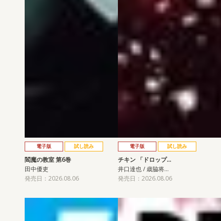
電子版
試し読み
電子版
試し読み
閻魔の教室 第6巻
チキン 「ドロップ…
田中優吏
井口達也 / 歳脇将…
発売日：2026.08.06
発売日：2026.08.06