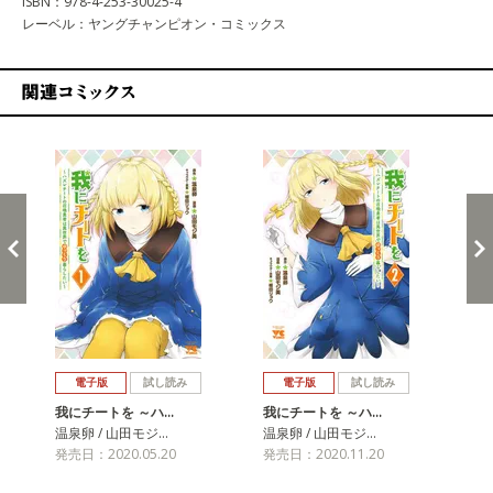
ISBN：978-4-253-30025-4
レーベル：ヤングチャンピオン・コミックス
関連コミックス
戻る
進む
電子版
試し読み
電子版
試し読み
我にチートを ～ハ…
我にチートを ～ハ…
我
温泉卵 / 山田モジ…
温泉卵 / 山田モジ…
温泉
発売日：2020.05.20
発売日：2020.11.20
発売