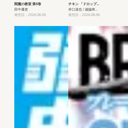
閻魔の教室 第6巻
チキン 「ドロップ…
田中優吏
井口達也 / 歳脇将…
発売日：2026.08.06
発売日：2026.08.06