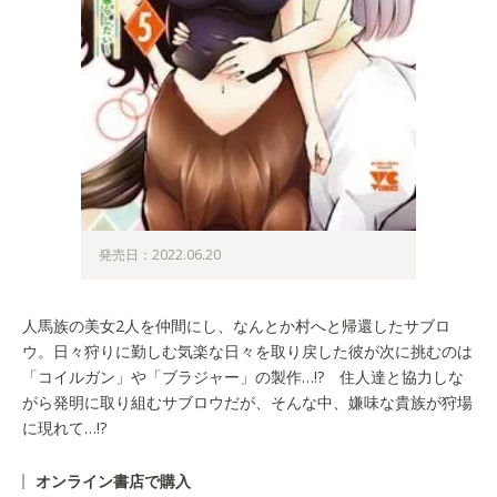
発売日：2022.06.20
人馬族の美女2人を仲間にし、なんとか村へと帰還したサブロ
ウ。日々狩りに勤しむ気楽な日々を取り戻した彼が次に挑むのは
「コイルガン」や「ブラジャー」の製作…!? 住人達と協力しな
がら発明に取り組むサブロウだが、そんな中、嫌味な貴族が狩場
に現れて…!?
オンライン書店で購入