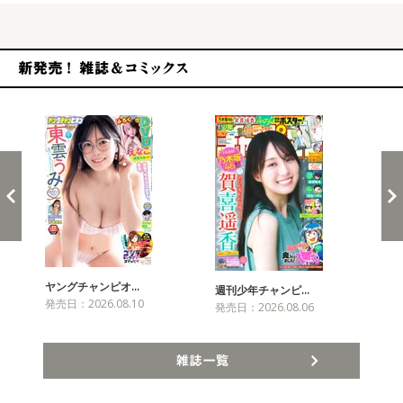
新発売！雑誌&コミックス
ヤングチャンピオ…
チャ
週刊少年チャンピ…
発売日：2026.08.10
発売
発売日：2026.08.06
雑誌一覧