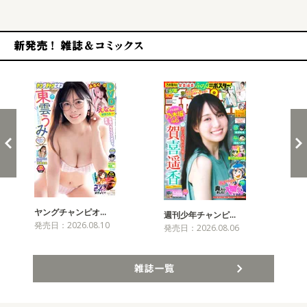
新発売！雑誌&コミックス
ヤングチャンピオ…
チャ
週刊少年チャンピ…
発売日：2026.08.10
発売
発売日：2026.08.06
雑誌一覧