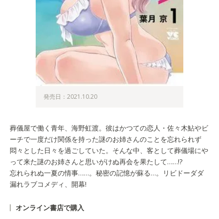
発売日：2021.10.20
葬儀屋で働く青年、海野虹渡。彼はかつての恋人・佐々木鮎やビ
ーチで一度だけ関係を持った謎のお姉さんのことを忘れられず
悶々とした日々を過ごしていた。そんな中、客として葬儀場にや
って来た謎のお姉さんと思いがけぬ再会を果たして……!?
忘れられぬ一夏の情事……。秘密の記憶が蘇る…。リビドーダダ
漏れラブコメディ、開幕!
オンライン書店で購入