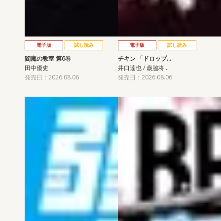
電子版
試し読み
電子版
試し読み
閻魔の教室 第6巻
チキン 「ドロップ…
田中優吏
井口達也 / 歳脇将…
発売日：2026.08.06
発売日：2026.08.06