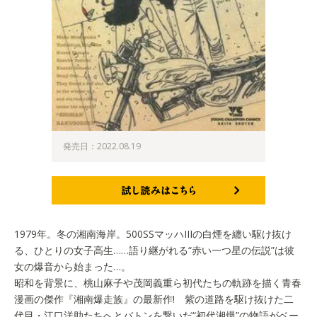
発売日：2022.08.19
試し読みはこちら
1979年。冬の湘南海岸。500SSマッハIIIの白煙を纏い駆け抜け
る、ひとりの女子高生……語り継がれる“赤い一つ星の伝説”は彼
女の爆音から始まった…。
昭和を背景に、桃山麻子や茂岡義重ら初代たちの軌跡を描く青春
漫画の傑作『湘南爆走族』の最新作! 紫の道路を駆け抜けた二
代目・江口洋助たちへとバトンを繋いだ“初代湘爆”の物語がベー