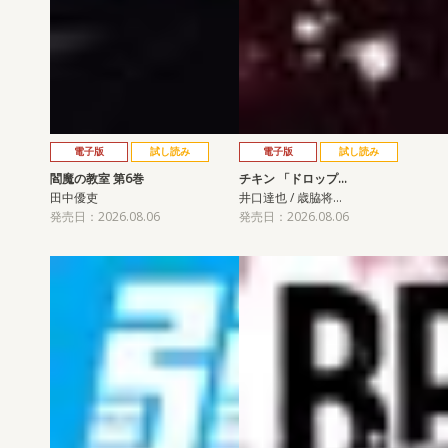
電子版
試し読み
電子版
試し読み
閻魔の教室 第6巻
チキン 「ドロップ…
田中優吏
井口達也 / 歳脇将…
発売日：2026.08.06
発売日：2026.08.06