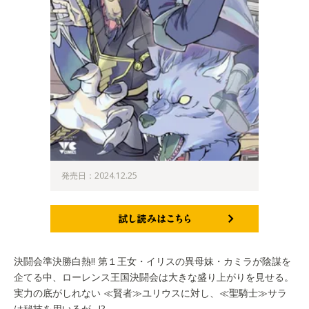
発売日：2024.12.25
試し読みはこちら
決闘会準決勝白熱!! 第１王女・イリスの異母妹・カミラが陰謀を
企てる中、ローレンス王国決闘会は大きな盛り上がりを見せる。
実力の底がしれない ≪賢者≫ユリウスに対し、≪聖騎士≫サラ
は秘技を用いるが…!?