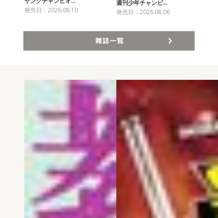
ヤングチャンピオ…
チャ
週刊少年チャンピ…
発売日：2026.08.10
発売
発売日：2026.08.06
雑誌一覧