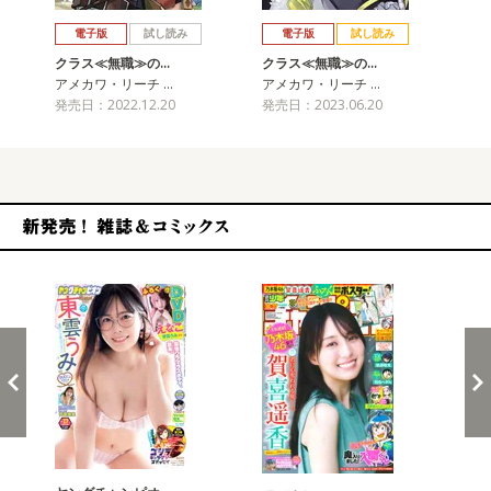
戻る
進む
電子版
試し読み
電子版
試し読み
クラス≪無職≫の…
クラス≪無職≫の…
ク
アメカワ・リーチ …
アメカワ・リーチ …
ア
発売日：2022.12.20
発売日：2023.06.20
発売
新発売！雑誌&コミックス