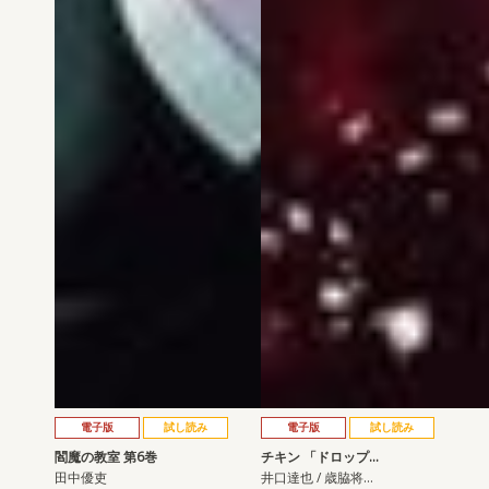
電子版
試し読み
電子版
試し読み
閻魔の教室 第6巻
チキン 「ドロップ…
田中優吏
井口達也 / 歳脇将…