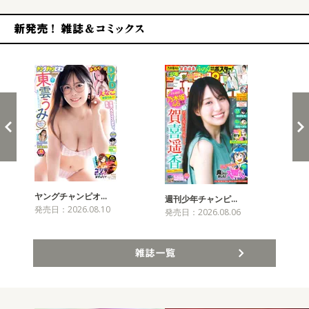
新発売！雑誌&コミックス
ヤングチャンピオ…
チャ
週刊少年チャンピ…
発売日：2026.08.10
発売
発売日：2026.08.06
雑誌一覧