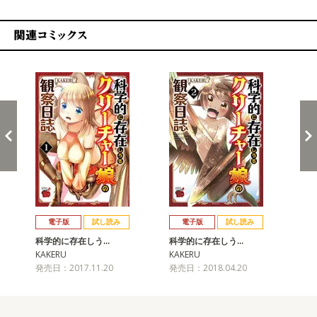
関連コミックス
戻る
進む
電子版
試し読み
電子版
試し読み
科学的に存在しう…
科学的に存在しう…
科
KAKERU
KAKERU
KA
発売日：2017.11.20
発売日：2018.04.20
発売