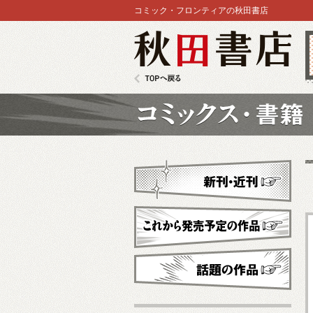
コミック・フロンティアの秋田書店
秋田書店
TOPへ戻る
コミックス
新刊・近刊
これから発売予定
話題の作品