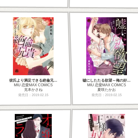
彼氏より満足できる絶倫兄…
嘘にしたたる欲望～俺の好…
MIU 恋愛MAX COMICS
MIU 恋愛MAX COMICS
克本かさね
夏咲たかお
発売日：2019.02.15
発売日：2019.02.15