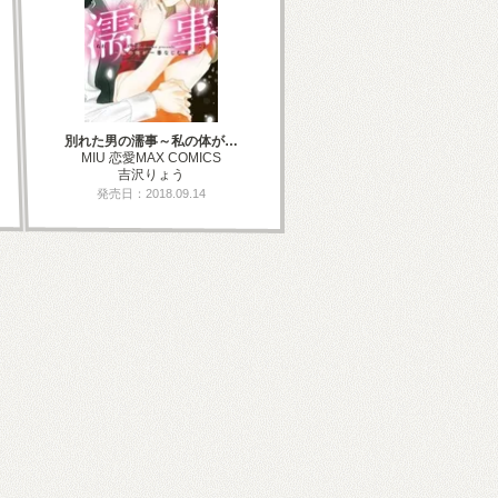
別れた男の濡事～私の体が…
MIU 恋愛MAX COMICS
吉沢りょう
発売日：2018.09.14