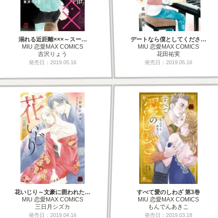
溺れる近距離×××～スー…
デートなら僕としてくださ…
MIU 恋愛MAX COMICS
MIU 恋愛MAX COMICS
吉沢りょう
花田祐実
発売日：2019.05.16
発売日：2019.05.16
花いじり～文豪に囲われた…
すべて愛のしわざ 第3巻
MIU 恋愛MAX COMICS
MIU 恋愛MAX COMICS
三日月シズカ
もんでんあきこ
発売日：2019.04.16
発売日：2019.03.18