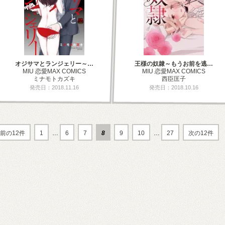
オジサマとランジェリー～…
王様の奴隷～もうお前を逃…
MIU 恋愛MAX COMICS
MIU 恋愛MAX COMICS
ミナモトカズキ
西臣匡子
発売日：2018.11.16
発売日：2018.10.16
前の12件
1
…
6
7
8
9
10
…
27
次の12件