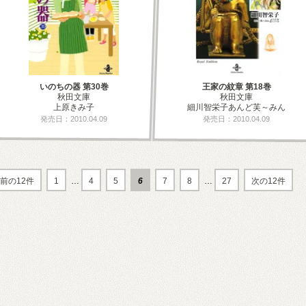
いのちの器 第30巻
王家の紋章 第18巻
秋田文庫
秋田文庫
上原きみ子
細川智栄子あんど芙～みん
発売日：2010.04.09
発売日：2010.04.09
前の12件
1
…
4
5
6
7
8
…
27
次の12件