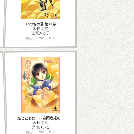
いのちの器 第31巻
秋田文庫
上原きみ子
発売日：2010.10.08
光とともに…～自閉症児を…
秋田文庫
戸部けいこ
発売日：2010.10.08