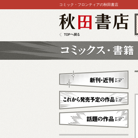
コミック・フロンティアの秋田書店
秋田書店
TOPへ戻る
コミックス
新刊・近刊
これから発売予定
話題の作品