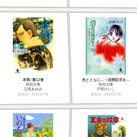
本気! 第12巻
光とともに…～自閉症児を…
秋田文庫
秋田文庫
立原あゆみ
戸部けいこ
発売日：2010.07.09
発売日：2010.07.09