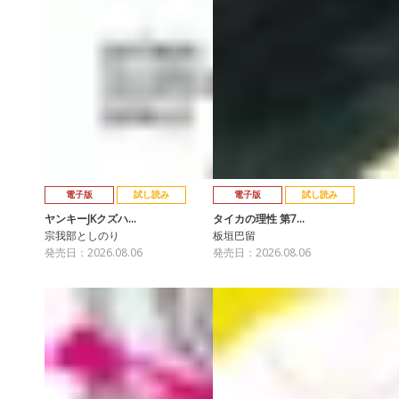
電子版
試し読み
電子版
試し読み
ヤンキーJKクズハ…
タイカの理性 第7…
宗我部としのり
板垣巴留
発売日：2026.08.06
発売日：2026.08.06