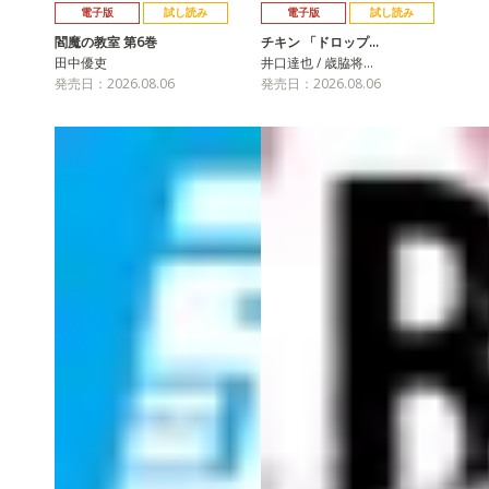
電子版
試し読み
電子版
試し読み
閻魔の教室 第6巻
チキン 「ドロップ…
田中優吏
井口達也 / 歳脇将…
発売日：2026.08.06
発売日：2026.08.06