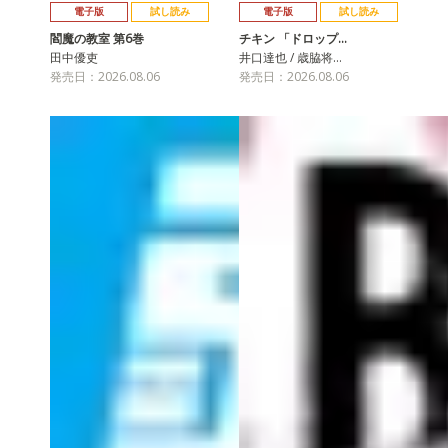
電子版
試し読み
電子版
試し読み
閻魔の教室 第6巻
チキン 「ドロップ…
田中優吏
井口達也 / 歳脇将…
発売日：2026.08.06
発売日：2026.08.06