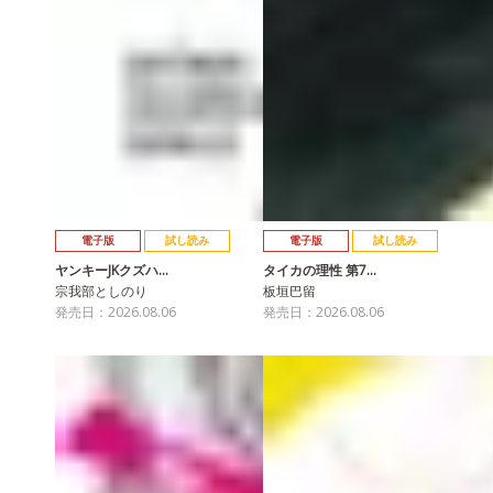
電子版
試し読み
電子版
試し読み
ヤンキーJKクズハ…
タイカの理性 第7…
宗我部としのり
板垣巴留
発売日：2026.08.06
発売日：2026.08.06