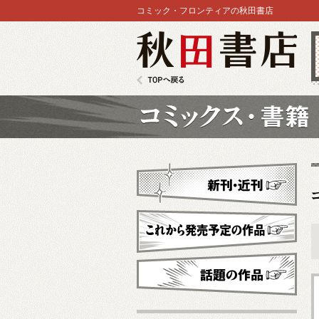
コミック・フロンティアの秋田書店
秋田書店
TOPへ戻る
コミックス
新刊・近刊
これから発売予定
話題の作品