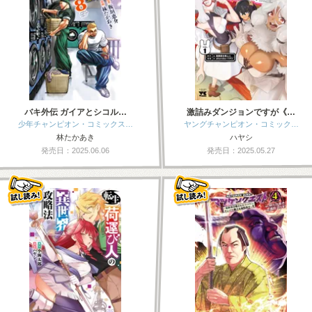
バキ外伝 ガイアとシコル…
激詰みダンジョンですが《…
少年チャンピオン・コミックス…
ヤングチャンピオン・コミック…
林たかあき
ハヤシ
発売日：2025.06.06
発売日：2025.05.27