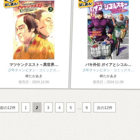
マツケンクエスト～異世界…
バキ外伝 ガイアとシコル…
少年チャンピオン・コミックス…
少年チャンピオン・コミックス…
林たかあき
林たかあき
発売日：2024.12.06
発売日：2024.11.08
前の12件
1
2
3
4
5
…
9
次の12件