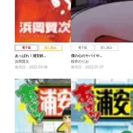
電子版
試し読み
電子版
試し読み
あっぱれ！浦安鉄…
僕の心のヤバイや…
浜岡賢次
桜井のりお
発売日：2022.03.08
発売日：2022.01.07