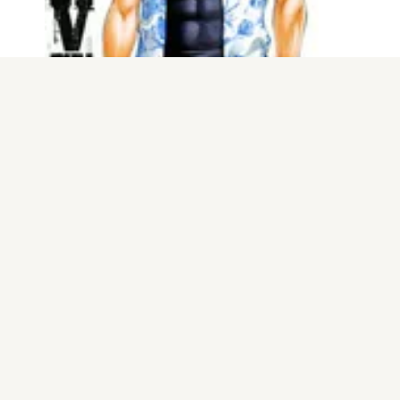
電子版
試し読み
SHONANセブン 第1…
藤沢とおる / 高橋…
発売日：2014.06.06
もっと見る