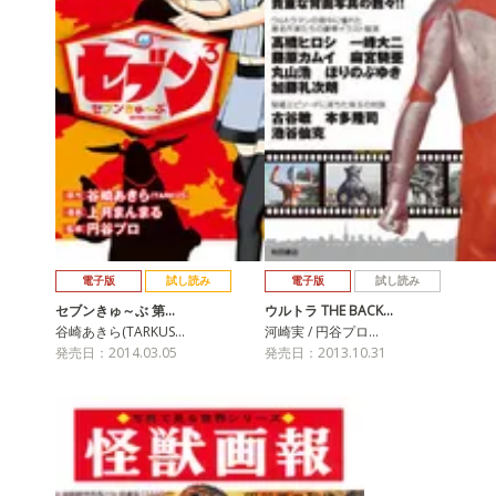
電子版
試し読み
電子版
試し読み
セブンきゅ～ぶ 第…
ウルトラ THE BACK…
谷崎あきら(TARKUS…
河崎実 / 円谷プロ…
発売日：2014.03.05
発売日：2013.10.31