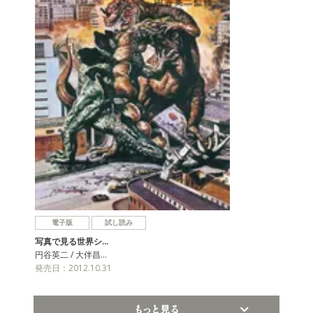
電子版
試し読み
写真で見る世界シ…
円谷英二 / 大伴昌…
発売日：2012.10.31