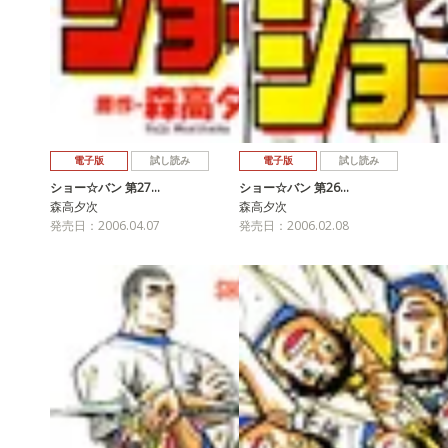
電子版
試し読み
電子版
試し読み
ショー☆バン 第27…
ショー☆バン 第26…
森高夕次
森高夕次
発売日：2006.04.07
発売日：2006.02.08