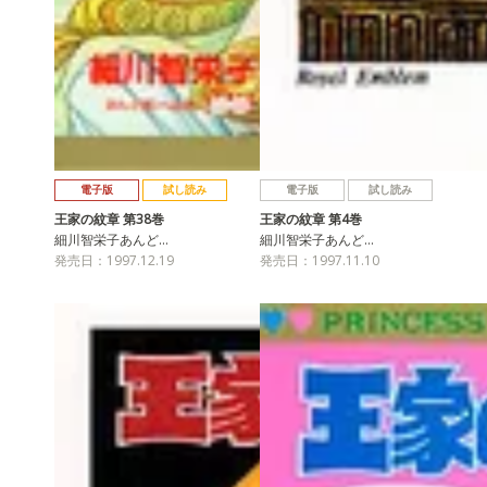
電子版
試し読み
電子版
試し読み
王家の紋章 第38巻
王家の紋章 第4巻
細川智栄子あんど…
細川智栄子あんど…
発売日：1997.12.19
発売日：1997.11.10