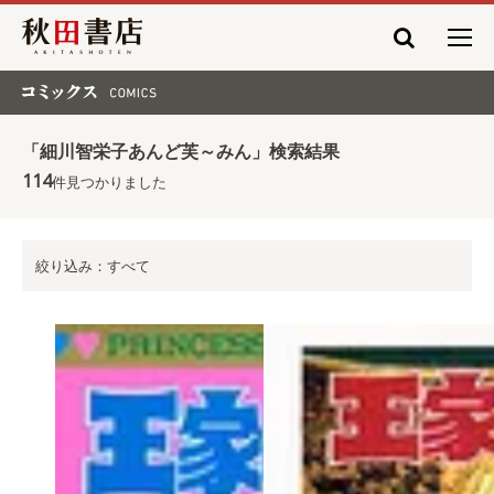
秋田書店
コミックス COMICS
「細川智栄子あんど芙～みん」検索結果
114
件見つかりました
絞り込み：すべて