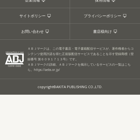
企業情報
採用情報
サイトポリシー
プライバシーポリシー
お問い合わせ
書店様向け
ＡＢＪマークは、この電子書店・電子書籍配信サービスが、著作権者からコ
ンテンツ使用許諾を得た正規版配信サービスであることを示す登録商標（登
録番号 第６０９１７１３号）です。
ＡＢＪマークの詳細、ＡＢＪマークを掲示しているサービスの一覧はこち
ら。
https://aebs.or.jp/
copyright©AKITA PUBLISHING CO.,LTD.