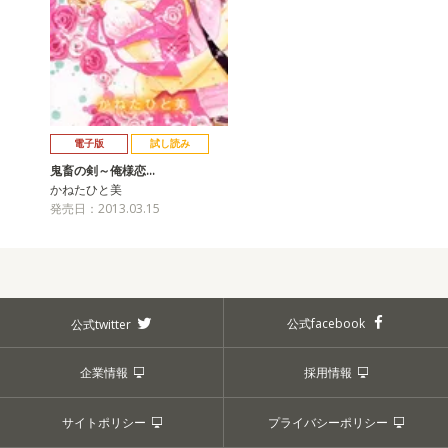
電子版
試し読み
鬼畜の剣～俺様恋…
かねたひと美
発売日：2013.03.15
公式facebook
公式twitter
企業情報
採用情報
サイトポリシー
プライバシーポリシー