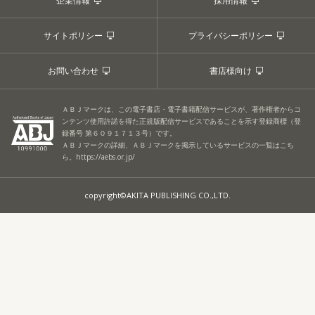
企業情報
採用情報
サイトポリシー
プライバシーポリシー
お問い合わせ
書店様向け
ＡＢＪマークは、この電子書店・電子書籍配信サービスが、著作権者からコ
ンテンツ使用許諾を得た正規版配信サービスであることを示す登録商標（登
録番号 第６０９１７１３号）です。
ＡＢＪマークの詳細、ＡＢＪマークを掲示しているサービスの一覧はこち
ら。
https://aebs.or.jp/
copyright©AKITA PUBLISHING CO.,LTD.