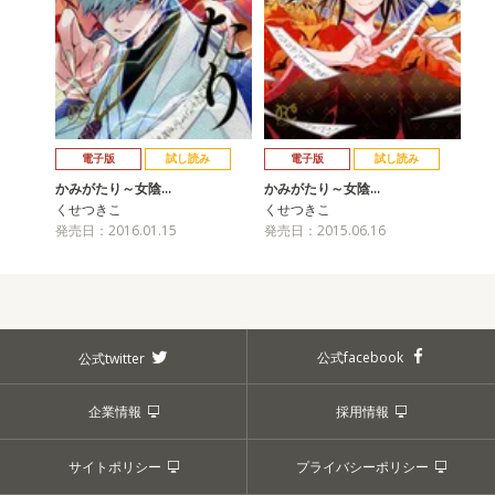
電子版
試し読み
電子版
試し読み
かみがたり～女陰…
かみがたり～女陰…
くせつきこ
くせつきこ
発売日：2016.01.15
発売日：2015.06.16
公式facebook
公式twitter
企業情報
採用情報
サイトポリシー
プライバシーポリシー