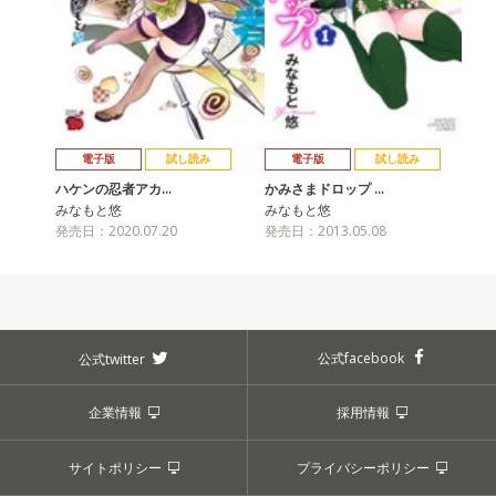
電子版
試し読み
電子版
試し読み
ハケンの忍者アカ…
かみさまドロップ …
みなもと悠
みなもと悠
発売日：2020.07.20
発売日：2013.05.08
公式facebook
公式twitter
企業情報
採用情報
サイトポリシー
プライバシーポリシー