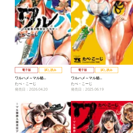
電子版
試し読み
電子版
試し読み
ワルハメ～マル秘…
ワルハメ～マル秘…
たべ・こーじ
たべ・こーじ
発売日：2026.04.20
発売日：2025.06.19