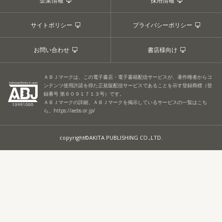
企業情報
採用情報
サイトポリシー
プライバシーポリシー
お問い合わせ
書店様向け
ＡＢＪマークは、この電子書店・電子書籍配信サービスが、著作権者からコ
ンテンツ使用許諾を得た正規版配信サービスであることを示す登録商標（登
録番号 第６０９１７１３号）です。
ＡＢＪマークの詳細、ＡＢＪマークを掲示しているサービスの一覧はこち
ら。
https://aebs.or.jp/
copyright©AKITA PUBLISHING CO.,LTD.