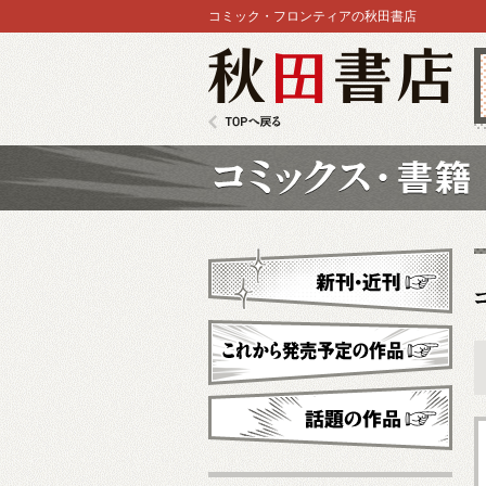
コミック・フロンティアの秋田書店
秋田書店
TOPへ戻る
コミックス
新刊・近刊
これから発売予定
話題の作品