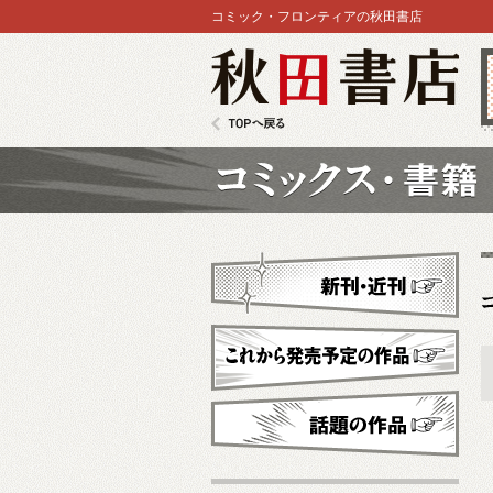
コミック・フロンティアの秋田書店
秋田書店
TOPへ戻る
コミックス
新刊・近刊
これから発売予定
話題の作品