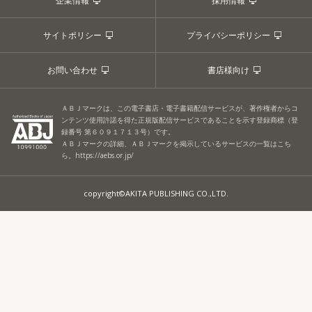
企業情報
採用情報
サイトポリシー
プライバシーポリシー
お問い合わせ
書店様向け
ＡＢＪマークは、この電子書店・電子書籍配信サービスが、著作権者からコ
ンテンツ使用許諾を得た正規版配信サービスであることを示す登録商標（登
録番号 第６０９１７１３号）です。
ＡＢＪマークの詳細、ＡＢＪマークを掲示しているサービスの一覧はこち
ら。
https://aebs.or.jp/
copyright©AKITA PUBLISHING CO.,LTD.