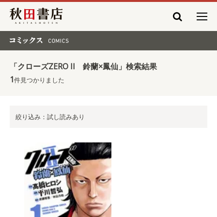
秋田書店
コミックス COMICS
「クローズZERO II 鈴蘭×鳳仙」検索結果
1
件見つかりました
絞り込み：試し読みあり