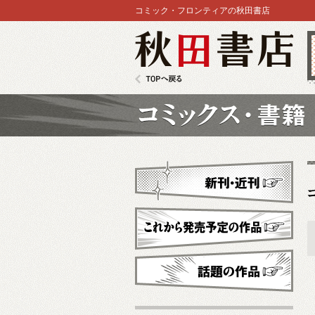
コミック・フロンティアの秋田書店
秋田書店
TOPへ戻る
コミックス
新刊・近刊
これから発売予定
話題の作品