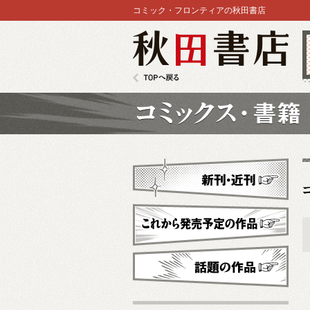
コミック・フロンティアの秋田書店
秋田書店
TOPへ戻る
コミックス
新刊・近刊
これから発売予定
話題の作品