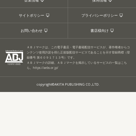
企業情報
採用情報
サイトポリシー
プライバシーポリシー
お問い合わせ
書店様向け
ＡＢＪマークは、この電子書店・電子書籍配信サービスが、著作権者からコ
ンテンツ使用許諾を得た正規版配信サービスであることを示す登録商標（登
録番号 第６０９１７１３号）です。
ＡＢＪマークの詳細、ＡＢＪマークを掲示しているサービスの一覧はこち
ら。
https://aebs.or.jp/
copyright©AKITA PUBLISHING CO.,LTD.