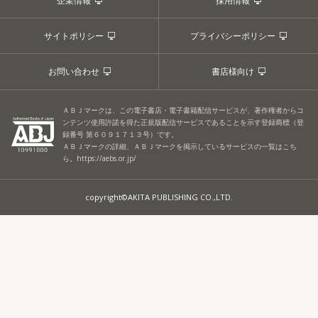
企業情報
採用情報
サイトポリシー
プライバシーポリシー
お問い合わせ
書店様向け
ＡＢＪマークは、この電子書店・電子書籍配信サービスが、著作権者からコ
ンテンツ使用許諾を得た正規版配信サービスであることを示す登録商標（登
録番号 第６０９１７１３号）です。
ＡＢＪマークの詳細、ＡＢＪマークを掲示しているサービスの一覧はこち
ら。
https://aebs.or.jp/
copyright©AKITA PUBLISHING CO.,LTD.