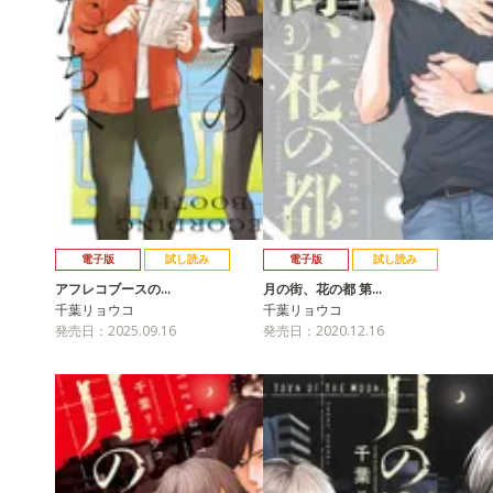
電子版
試し読み
電子版
試し読み
アフレコブースの…
月の街、花の都 第…
千葉リョウコ
千葉リョウコ
発売日：2025.09.16
発売日：2020.12.16